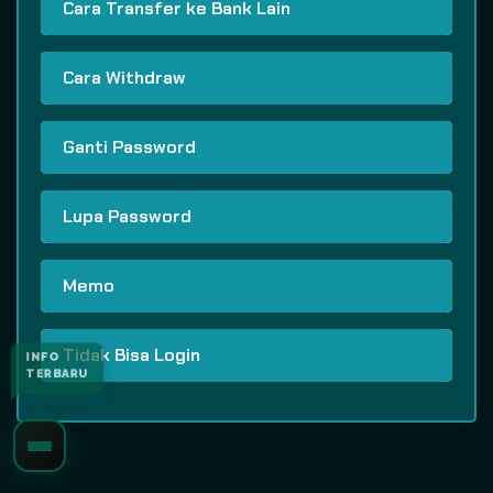
Cara Transfer ke Bank Lain
Cara Withdraw
Ganti Password
Lupa Password
Memo
Tidak Bisa Login
INFO
TERBARU