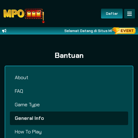
Daftar
Selamat Datang di Situs MPO666, Kami M
Bantuan
About
FAQ
Game Type
General Info
How To Play